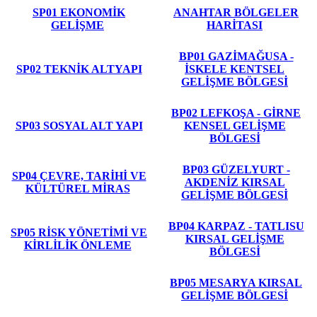
SP01 EKONOMİK
ANAHTAR BÖLGELER
GELİŞME
HARİTASI
BP01 GAZİMAĞUSA -
SP02 TEKNİK ALTYAPI
İSKELE KENTSEL
GELİŞME BÖLGESİ
BP02 LEFKOŞA - GİRNE
SP03 SOSYAL ALT YAPI
KENSEL GELİŞME
BÖLGESİ
BP03 GÜZELYURT -
SP04 ÇEVRE, TARİHİ VE
AKDENİZ KIRSAL
KÜLTÜREL MİRAS
GELİŞME BÖLGESİ
BP04 KARPAZ - TATLISU
SP05 RİSK YÖNETİMİ VE
KIRSAL GELİŞME
KİRLİLİK ÖNLEME
BÖLGESİ
BP05 MESARYA KIRSAL
GELİŞME BÖLGESİ